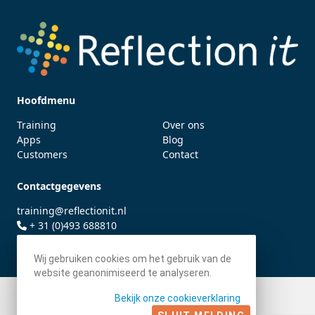
Hoofdmenu
Training
Over ons
Apps
Blog
Customers
Contact
Contactgegevens
training@reflectionit.nl
+ 31 (0)493 688810
twitter.com/fonssonnemans
Wij gebruiken cookies om het gebruik van de
website geanonimiseerd te analyseren.
Bekijk onze cookieverklaring
© 2026 - Reflection IT BV