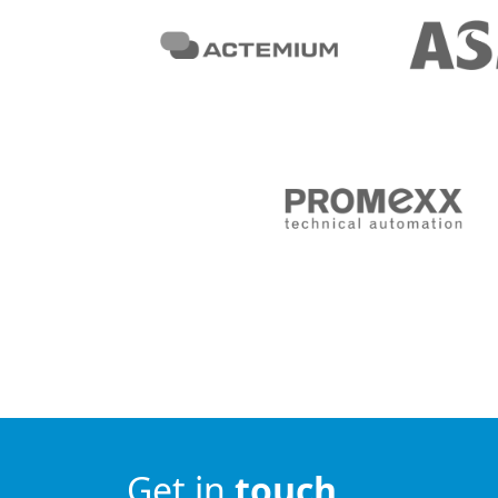
Get in
touch