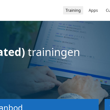
Training
Apps
C
ated)
trainingen
anbod