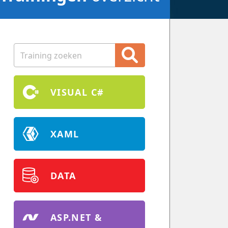
VISUAL C#
XAML
DATA
ASP.NET &