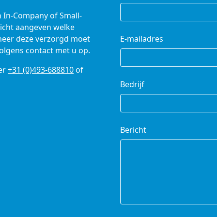
n In-Company of Small-
richt aangeven welke
nneer deze verzorgd moet
E-mailadres
olgens contact met u op.
er
+31 (0)493-688810
of
Bedrijf
Bericht