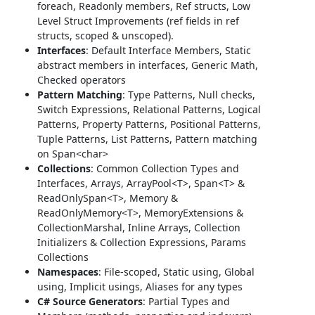
foreach, Readonly members, Ref structs, Low
Level Struct Improvements (ref fields in ref
structs, scoped & unscoped).
Interfaces
: Default Interface Members, Static
abstract members in interfaces, Generic Math,
Checked operators
Pattern Matching
: Type Patterns, Null checks,
Switch Expressions, Relational Patterns, Logical
Patterns, Property Patterns, Positional Patterns,
Tuple Patterns, List Patterns, Pattern matching
on Span<char>
Collections
: Common Collection Types and
Interfaces, Arrays, ArrayPool<T>, Span<T> &
ReadOnlySpan<T>, Memory &
ReadOnlyMemory<T>, MemoryExtensions &
CollectionMarshal, Inline Arrays, Collection
Initializers & Collection Expressions, Params
Collections
Namespaces
: File-scoped, Static using, Global
using, Implicit usings, Aliases for any types
C# Source Generators
: Partial Types and