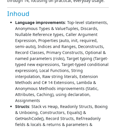
through 14, focusing on practical, everyday usage.
Inhoud
Language improvements
: Top-level statements,
Anonymous Types & ValueTuples, Discards,
Nullable Reference types, Caller Argument
Expression, Properties (auto, init, required,
semi-auto), Indices and Ranges, Deconstructs,
Record Classes, Primary Constructs, Optional &
named parameters (risks), Target typing (Target-
typed new expressions, Target-typed conditional
expression), Local Functions, String
interpolation, Raw string literals, Extension
Methods and C# 14 Extensions, Lambda &
Anonymous Methods improvements (Static,
Attributes, Caching), using declaration,
Assignments
Structs
: Stack vs Heap, Readonly Structs, Boxing
& Unboxing, Constructors, Equals() &
GetHashCode(), Record Structs, Ref/readonly
fields & locals & returns & parameters &