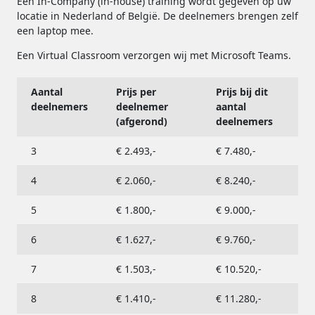
Een In-Company (in-house) training wordt gegeven op uw
locatie in Nederland of België. De deelnemers brengen zelf
een laptop mee.
Een Virtual Classroom verzorgen wij met Microsoft Teams.
Aantal
Prijs per
Prijs bij dit
deelnemers
deelnemer
aantal
(afgerond)
deelnemers
3
€ 2.493,-
€ 7.480,-
4
€ 2.060,-
€ 8.240,-
5
€ 1.800,-
€ 9.000,-
6
€ 1.627,-
€ 9.760,-
7
€ 1.503,-
€ 10.520,-
8
€ 1.410,-
€ 11.280,-