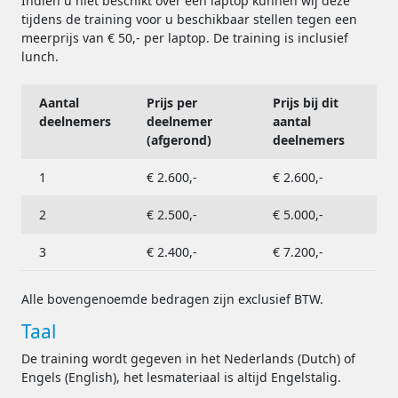
Indien u niet beschikt over een laptop kunnen wij deze
tijdens de training voor u beschikbaar stellen tegen een
meerprijs van € 50,- per laptop. De training is inclusief
lunch.
Aantal
Prijs per
Prijs bij dit
deelnemers
deelnemer
aantal
(afgerond)
deelnemers
1
€ 2.600,-
€ 2.600,-
2
€ 2.500,-
€ 5.000,-
3
€ 2.400,-
€ 7.200,-
Alle bovengenoemde bedragen zijn exclusief BTW.
Taal
De training wordt gegeven in het Nederlands (Dutch) of
Engels (English), het lesmateriaal is altijd Engelstalig.