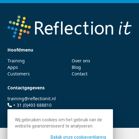
Hoofdmenu
Training
Over ons
Apps
Blog
Customers
Contact
Contactgegevens
training@reflectionit.nl
+ 31 (0)493 688810
twitter.com/fonssonnemans
Wij gebruiken cookies om het gebruik van de
website geanonimiseerd te analyseren.
Bekijk onze cookieverklaring
© 2026 - Reflection IT BV