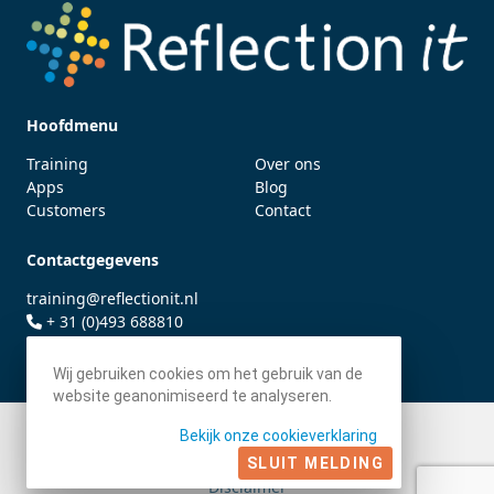
Hoofdmenu
Training
Over ons
Apps
Blog
Customers
Contact
Contactgegevens
training@reflectionit.nl
+ 31 (0)493 688810
twitter.com/fonssonnemans
Wij gebruiken cookies om het gebruik van de
website geanonimiseerd te analyseren.
Bekijk onze cookieverklaring
© 2026 - Reflection IT BV
Algemene voorwaarden
SLUIT MELDING
Disclaimer