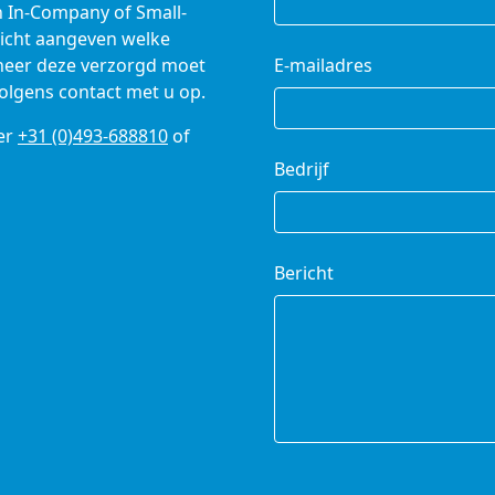
n In-Company of Small-
richt aangeven welke
nneer deze verzorgd moet
E-mailadres
olgens contact met u op.
er
+31 (0)493-688810
of
Bedrijf
Bericht