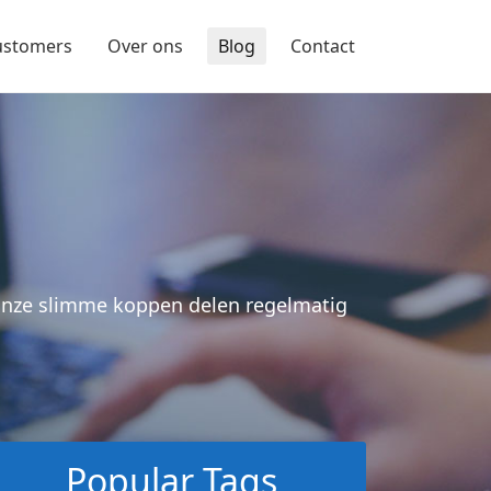
ustomers
Over ons
Blog
Contact
 Onze slimme koppen delen regelmatig
Popular Tags