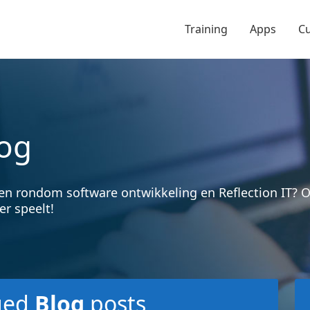
Training
Apps
C
og
en rondom software ontwikkeling en Reflection IT?
er speelt!
ged
Blog
posts